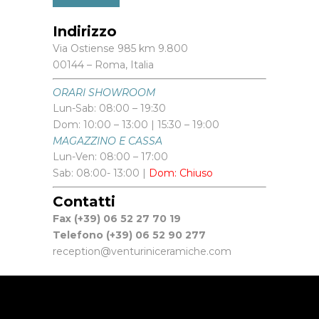
Indirizzo
Via Ostiense 985 km 9.800
00144 – Roma, Italia
ORARI SHOWROOM
Lun-Sab: 08:00 – 19:30
Dom: 10:00 – 13:00 | 15:30 – 19:00
MAGAZZINO E CASSA
Lun-Ven: 08:00 – 17:00
Sab: 08:00- 13:00 |
Dom: Chiuso
Contatti
Fax (+39) 06 52 27 70 19
Telefono (+39) 06 52 90 277
reception@venturiniceramiche.com