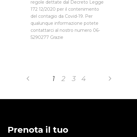
regole dettate dal Decreto Legge
172 12/2020 per il contenimento
del contagio da Covid-19. Per
qualunque informazione potete
contattarci al nostro numero 06-
5290277 Grazie
1
2
3
4
Prenota il tuo